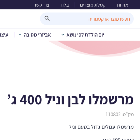
אודות
קטלוג מוצרים
בלוג
צור קשר
מרש
Search Button
Search
for:
יום הולדת לפי נושא
אביזרי מסיבה
עיצו
בית
»
קטלוג מו
מרשמלו לבן וניל 400 ג’
מק"ט:
110802
מרשמלו עגולים גדול בטעם וניל
כמות: 400 גרם