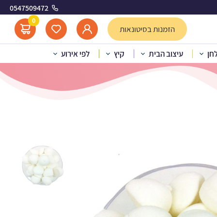
0547509472
0
הזמנות בסיטונאות
לחן
עיצוב הבית
קיץ
לפי אירוע
ניל 400 ג’