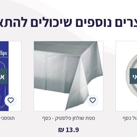
רים נוספים שיכולים להתא
י
אז
ול כסף
מפת שולחן פלסטיק - כסף
תופסני 
₪
13.9