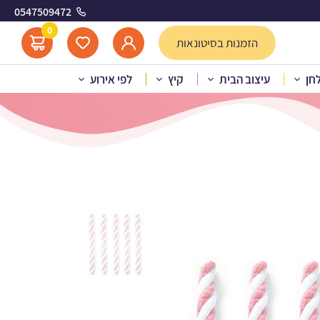
0547509472
ורוד לבן
0
הזמנות בסיטונאות
לחן
עיצוב הבית
קיץ
לפי אירוע
וגטה מסולסל ארוך – ורוד לבן