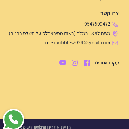
צרו קשר
0547509472
משה לוי 18 רמלה (רשום מסיבאבלס על השלט בחנות)
mesibubbles2024@gmail.com
עקבו אחרינו
בניית אתרים
דיגיטל