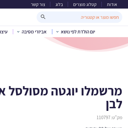
אודות
קטלוג מוצרים
בלוג
צור קשר
מרשמלו יו
Search Button
Search
for:
יום הולדת לפי נושא
אביזרי מסיבה
עיצו
בית
»
קטלוג מוצרים
»
יום הולדת
מרשמלו יוגטה מסולסל ארו
לבן
מק"ט:
110797