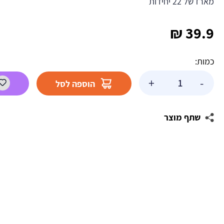
מארז של 22 יחידות
₪
39.9
כמות:
כמות
+
-
הוספה לסל
של
מרשמלו
יוגטה
שתף מוצר
מסולסל
ארוך
-
ורוד
לבן