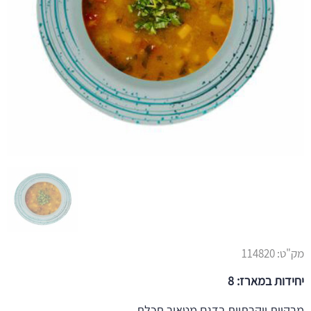
מק"ט:
114820
יחידות במארז: 8
מרקיות יוקרתיות בדגם מטאור תכלת