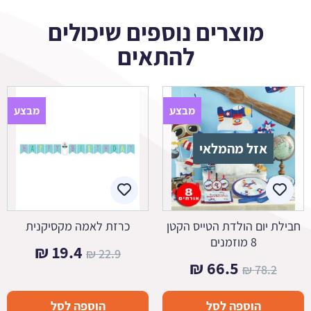
מוצרים נוספים שיכולים
להתאים
מבצע
מבצע
אזל מהמלאי
חבילת יום הולדת הטייס הקטן
כרזת לאמה מקסיקנית
8 מוזמנים
המחיר
המחיר
₪
19.4
₪
22.9
המחיר
המחיר
₪
66.5
₪
78.2
המקורי
הנוכחי
המקורי
הנוכחי
היה:
הוא:
הוספה לסל
הוספה לסל