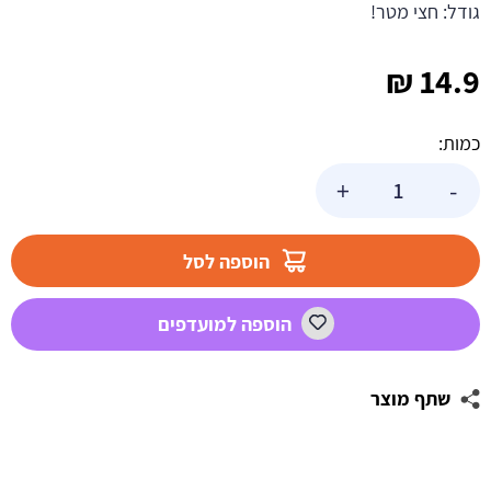
גודל: חצי מטר!
₪
14.9
כמות:
כמות
+
-
של
מרכז
שולחן
הוספה לסל
ענק
זהב
הוספה למועדפים
-
2
שתף מוצר