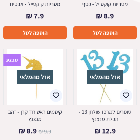
מטריות קוקטייל - כסף
מטריות קוקטייל - אבטיח
₪
7.9
₪
8.9
הוספה לסל
הוספה לסל
מבצע
אזל מהמלאי
אזל מהמלאי
טופרים למרכז שולחן 13 -
קיסמים ראש חד קרן - זהב
תכלת מנצנץ
מנצנץ
המחיר
המחיר
₪
8.9
₪
12.9
₪
9.9