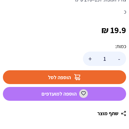
כ
₪
19.9
כמות:
כמות
+
-
של
מפת
שולחן
הוספה לסל
קופיקו
הוספה למועדפים
שתף מוצר