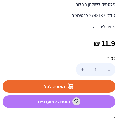
פלסטיק לשולחן תהלום
גודל: 137×274 סנטימטר
מחיר ליחידה
₪
11.9
כמות:
כמות
+
-
של
מפת
שולחן
הוספה לסל
פלסטיק
-
הוספה למועדפים
אדום
קלאסי