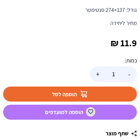
גודל: 137×274 סנטימטר
מחיר ליחידה
₪
11.9
כמות:
כמות
+
-
של
מפת
שולחן
הוספה לסל
נייר
-
הוספה למועדפים
פוקסיה
שתף מוצר