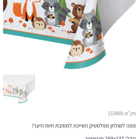
מק"ט:
110469
מפה לשולחן מפלסטיק השייכת למסיבת חיות היער!
גודל: 137×259 סנטימטר