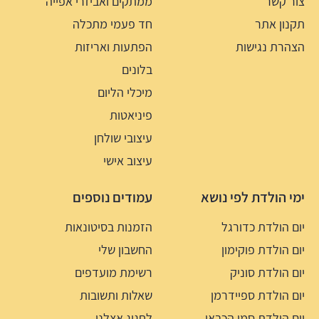
צור קשר
ממתקים ואביזרי אפייה
תקנון אתר
חד פעמי מתכלה
הצהרת נגישות
הפתעות ואריזות
בלונים
מיכלי הליום
פיניאטות
עיצובי שולחן
עיצוב אישי
ימי הולדת לפי נושא
עמודים נוספים
יום הולדת כדורגל
הזמנות בסיטונאות
יום הולדת פוקימון
החשבון שלי
יום הולדת סוניק
רשימת מועדפים
יום הולדת ספיידרמן
שאלות ותשובות
יום הולדת סמי הכבאי
לחגוג אצלנו