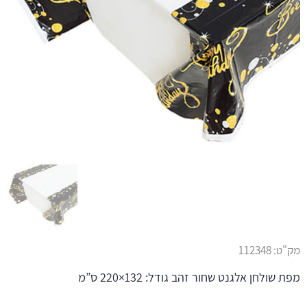
מק"ט:
112348
מפת שולחן אלגנט שחור זהב גודל: 132×220 ס”מ