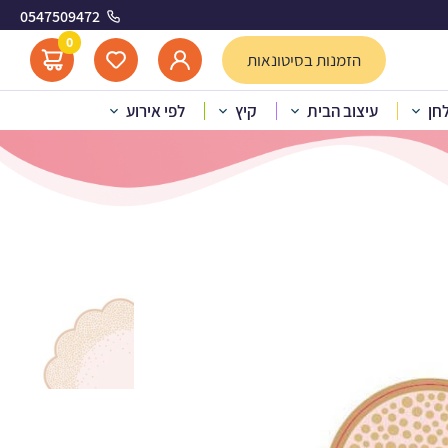
0547509472
ב
0
הזמנות בסיטונאות
לחן
עיצוב הבית
קיץ
לפי אירוע
ות ורוד זהב