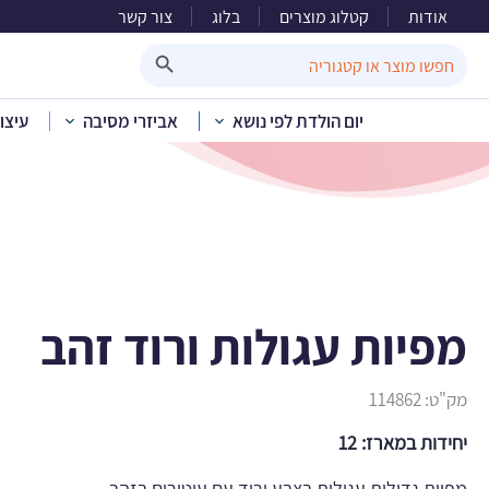
אודות
קטלוג מוצרים
בלוג
צור קשר
מפ
Search Button
Search
for:
יום הולדת לפי נושא
אביזרי מסיבה
עיצו
בית
»
קטלוג 
מפיות עגולות ורוד זהב
מק"ט:
114862
יחידות במארז: 12
מפיות גדולות עגולות בצבע ורוד עם עיטורים בזהב