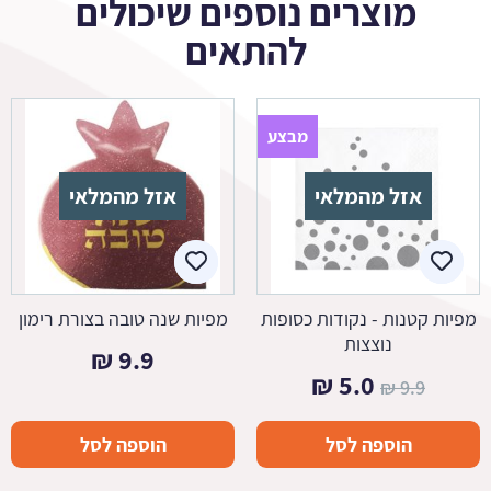
מוצרים נוספים שיכולים
להתאים
מבצע
אזל מהמלאי
אזל מהמלאי
מפיות קטנות - נקודות כסופות
מפיות שנה טובה בצורת רימון
נוצצות
₪
9.9
המחיר
המחיר
₪
5.0
₪
9.9
המקורי
הנוכחי
הוספה לסל
הוספה לסל
היה:
הוא:
5.0 ₪.
9.9 ₪.