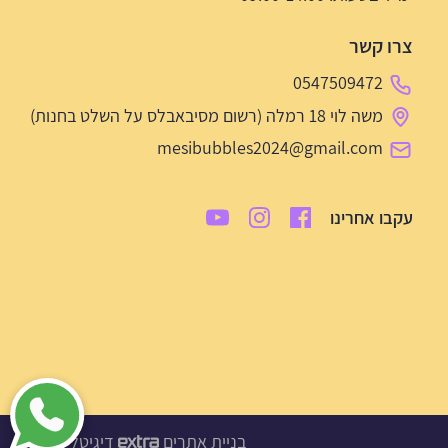
צרו קשר
0547509472
משה לוי 18 רמלה (רשום מסיבאבלס על השלט בחנות)
mesibubbles2024@gmail.com
עקבו אחרינו
בניית אתרים
דיגיטל