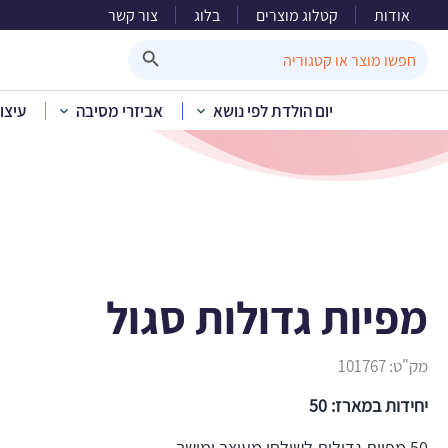
אודות
קטלוג מוצרים
בלוג
צור קשר
Search Button
Search
for:
יום הולדת לפי נושא
אביזרי מסיבה
עיצו
בית
»
קטלו
מפיות גדולות סגול
מק"ט:
101767
יחידות במארז: 50
50 מפיות גדולות לשולחן מעוצב ומושך