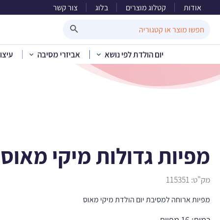
אודות
קטלוג מוצרים
בלוג
צור קשר
מפיות
Search Button
Search
for:
יום הולדת לפי נושא
אביזרי מסיבה
עיצו
בית
»
קטלוג מוצרים
»
יום
מפיות גדולות מיקי מאוס 
מק"ט:
115351
מפיות ארוחה למסיבת יום הולדת מיקי מאוס
כמות: 16 מפיות