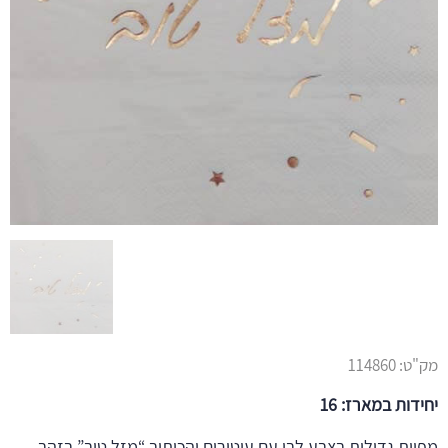
מק"ט:
114860
יחידות במארז: 16
מפיות גדולות בצבע לבן עם עיטורים והכיתוב “מזל טוב” בזהב