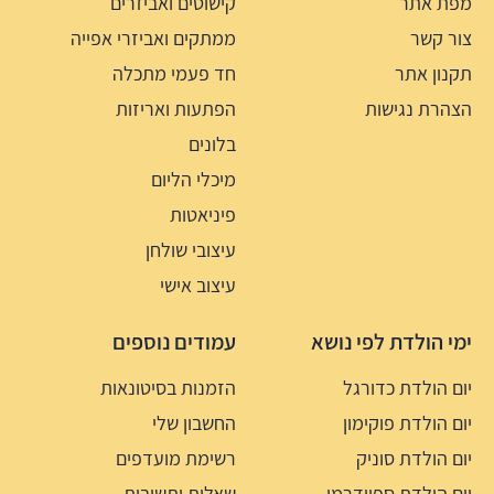
מפת אתר
קישוטים ואביזרים
צור קשר
ממתקים ואביזרי אפייה
תקנון אתר
חד פעמי מתכלה
הצהרת נגישות
הפתעות ואריזות
בלונים
מיכלי הליום
פיניאטות
עיצובי שולחן
עיצוב אישי
ימי הולדת לפי נושא
עמודים נוספים
יום הולדת כדורגל
הזמנות בסיטונאות
יום הולדת פוקימון
החשבון שלי
יום הולדת סוניק
רשימת מועדפים
יום הולדת ספיידרמן
שאלות ותשובות