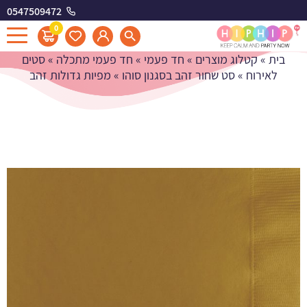
0547509472
מפיות גדולות זהב
0
בית
»
קטלוג מוצרים
»
חד פעמי
»
חד פעמי מתכלה
»
סטים
לאירוח
»
סט שחור זהב בסגנון סוהו
»
מפיות גדולות זהב