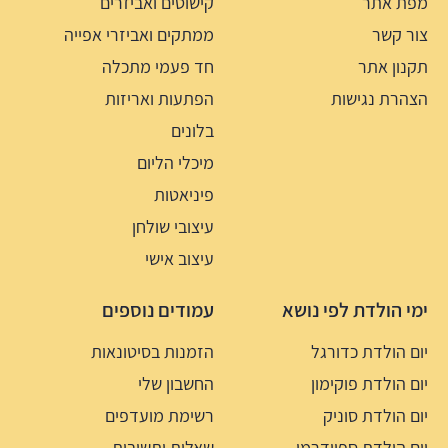
מפת אתר
קישוטים ואביזרים
צור קשר
ממתקים ואביזרי אפייה
תקנון אתר
חד פעמי מתכלה
הצהרת נגישות
הפתעות ואריזות
בלונים
מיכלי הליום
פיניאטות
עיצובי שולחן
עיצוב אישי
ימי הולדת לפי נושא
עמודים נוספים
יום הולדת כדורגל
הזמנות בסיטונאות
יום הולדת פוקימון
החשבון שלי
יום הולדת סוניק
רשימת מועדפים
יום הולדת ספיידרמן
שאלות ותשובות