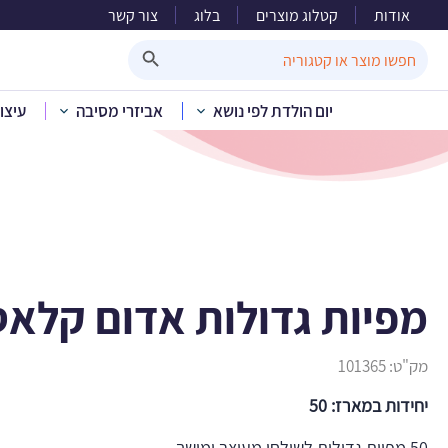
אודות
קטלוג מוצרים
בלוג
צור קשר
מפיו
Search Button
Search
for:
יום הולדת לפי נושא
אביזרי מסיבה
עיצו
בית
»
קטלוג מוצרי
מפיות גדולות אדום קלאס
מק"ט:
101365
יחידות במארז: 50
50 מפיות גדולות לשולחן מעוצב ומושך