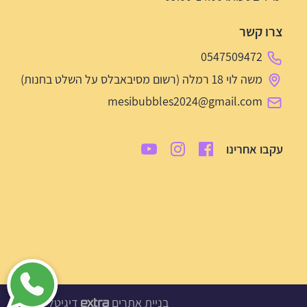
צרו קשר
0547509472
משה לוי 18 רמלה (רשום מסיבאבלס על השלט בחנות)
mesibubbles2024@gmail.com
עקבו אחרינו
בניית אתרים
דיגיטל