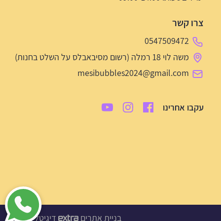
צרו קשר
0547509472
משה לוי 18 רמלה (רשום מסיבאבלס על השלט בחנות)
mesibubbles2024@gmail.com
עקבו אחרינו
בניית אתרים
דיגיטל