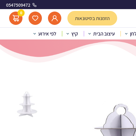
0547509472
ן
0
הזמנות בסיטונאות
לחן
עיצוב הבית
קיץ
לפי אירוע
פקייקס – לבן