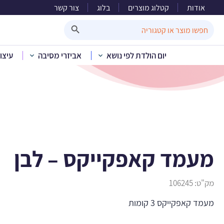
אודות
קטלוג מוצרים
בלוג
צור קשר
מע
Search Button
Search
for:
יום הולדת לפי נושא
אביזרי מסיבה
עיצו
בית
»
קטלוג מוצ
מעמד קאפקייקס – לבן
מק"ט:
106245
מעמד קאפקייקס 3 קומות