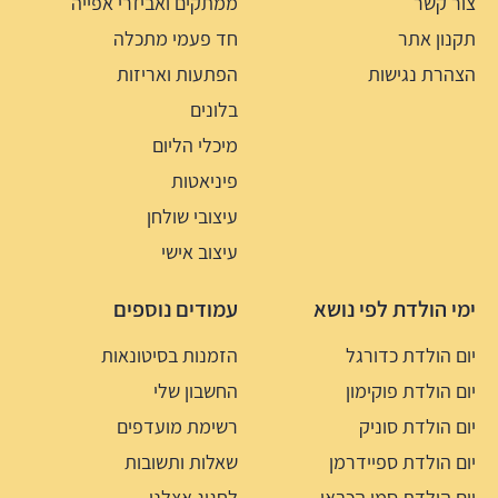
צור קשר
ממתקים ואביזרי אפייה
תקנון אתר
חד פעמי מתכלה
הצהרת נגישות
הפתעות ואריזות
בלונים
מיכלי הליום
פיניאטות
עיצובי שולחן
עיצוב אישי
ימי הולדת לפי נושא
עמודים נוספים
יום הולדת כדורגל
הזמנות בסיטונאות
יום הולדת פוקימון
החשבון שלי
יום הולדת סוניק
רשימת מועדפים
יום הולדת ספיידרמן
שאלות ותשובות
יום הולדת סמי הכבאי
לחגוג אצלנו