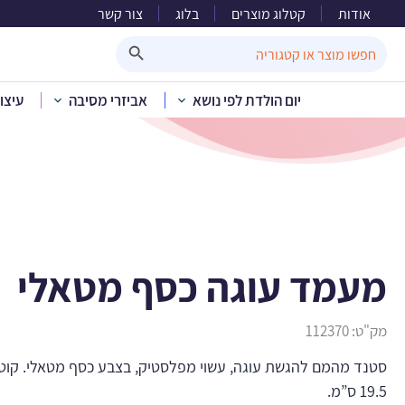
אודות
קטלוג מוצרים
בלוג
צור קשר
מע
Search Button
Search
for:
יום הולדת לפי נושא
אביזרי מסיבה
עיצו
בית
»
קטלוג מוצ
מעמד עוגה כסף מטאלי
מק"ט:
112370
19.5 ס”מ.