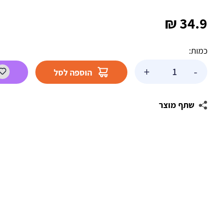
₪
34.9
כמות:
כמות
+
-
הוספה לסל
של
מעמד
עוגה
שתף מוצר
כסף
מטאלי