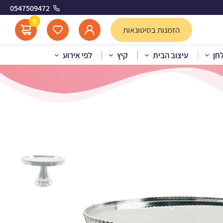
0547509472
י
0
הזמנות בסיטונאות
לחן
עיצוב הבית
קיץ
לפי אירוע
גה כסף מטאלי