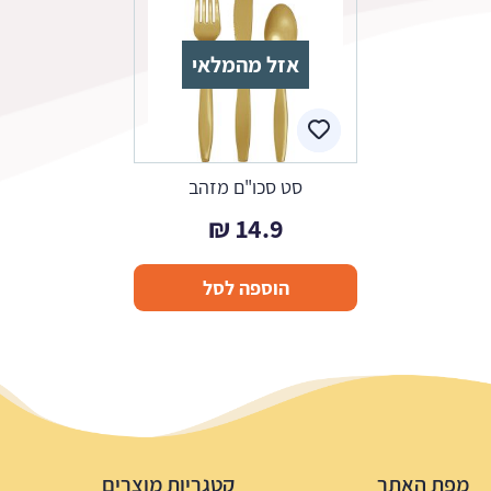
אזל מהמלאי
סט סכו"ם מזהב
₪
14.9
הוספה לסל
מפת האתר
קטגריות מוצרים