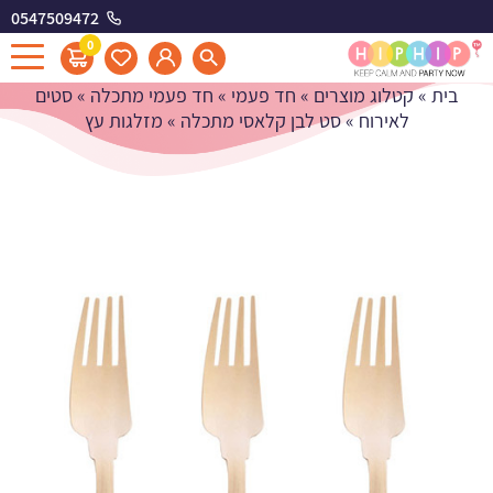
0547509472
מזלגות עץ
0
בית
»
קטלוג מוצרים
»
חד פעמי
»
חד פעמי מתכלה
»
סטים
לאירוח
»
סט לבן קלאסי מתכלה
»
מזלגות עץ