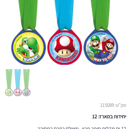
מק"ט:
115089
יחידות במארז: 12
12 יח מדלית סופר מריו , מושלם כפרס במסיבה