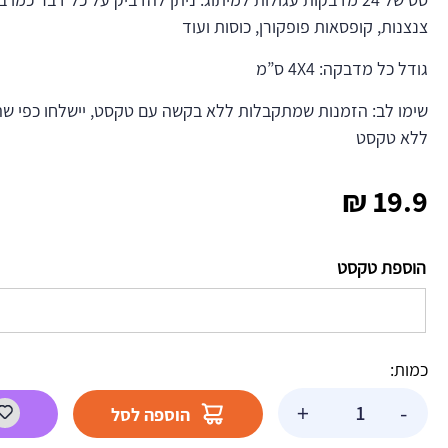
צנצנות, קופסאות פופקורן, כוסות ועוד
גודל כל מדבקה: 4X4 ס”מ
שימו לב: הזמנות שמתקבלות ללא בקשה עם טקסט, יישלחו כפי שה
ללא טקסט
₪
19.9
הוספת טקסט
כמות:
כמות
+
-
הוספה לסל
של
מדבקות