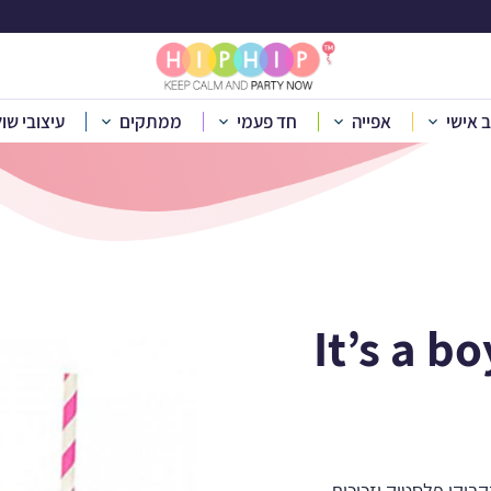
לות לעיצוב It's a boy
ב אישי
אפייה
חד פעמי
ממתקים
עיצובי שו
לפי אירוע
»
יום הולדת שנה
»
יום הולדת It's a boy
»
מדבקות עגולות לעיצ
 בקבוקי פלסטיק וזכוכית,