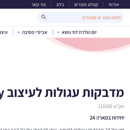
אודות
קטלוג מוצרים
בלוג
צור קשר
מדבקות עגו
Search Button
Search
for:
יום הולדת לפי נושא
אביזרי מסיבה
עיצו
בית
»
קטלוג מוצרים
»
מדבקות עגולות לעיצוב It’s a boy
מק"ט:
110160
יחידות במארז: 24
סט של 24 מדבקות עגולות למיתוג. ניתן להדביק על כל דבר כמו