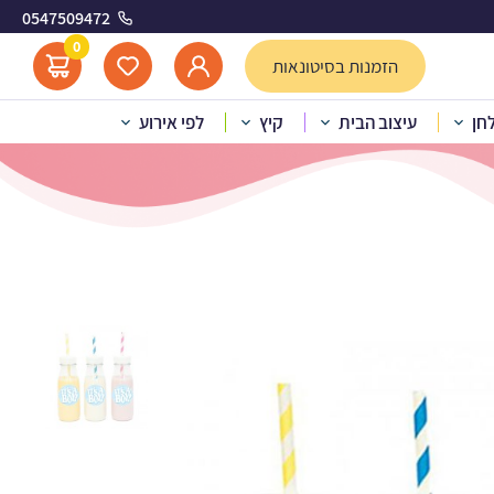
0547509472
0
הזמנות בסיטונאות
לחן
עיצוב הבית
קיץ
לפי אירוע
וב It’s a boy