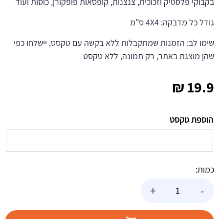
בקבוקי פלסטיק וזכוכית, צנצנות, קופסאות פופקורן, כוסות ועוד
גודל כל מדבקה: 4X4 ס”מ
שימו לב: הזמנות שמתקבלות ללא בקשה עם טקסט, יישלחו כפי
שהן מוצגת באתר, רק תמונה, ללא טקסט
₪
19.9
הוספת טקסט
כמות:
כמות
+
-
של
מדבקות
עגולות