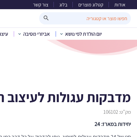
אודות
קטלוג מוצרים
בלוג
צור קשר
מדבקות
Search Button
Search
for:
יום הולדת לפי נושא
אביזרי מסיבה
עיצו
בית
»
קטלוג מוצרים
מדבקות עגולות לעיצוב ר
מק"ט:
106102
יחידות במארז: 24
סט של 24 מדבקות עגולות למיתוג. ניתן להדביק על כל דבר כמו