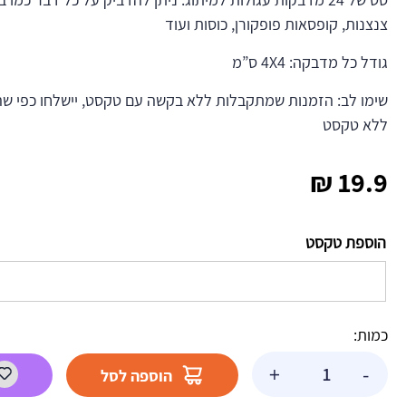
צנצנות, קופסאות פופקורן, כוסות ועוד
גודל כל מדבקה: 4X4 ס”מ
שימו לב: הזמנות שמתקבלות ללא בקשה עם טקסט, יישלחו כפי שה
ללא טקסט
₪
19.9
הוספת טקסט
כמות:
כמות
+
-
הוספה לסל
של
מדבקות