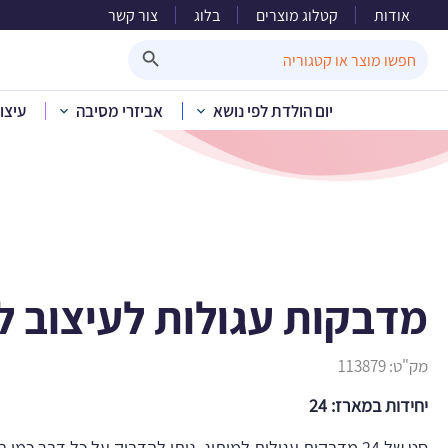
אודות
קטלוג מוצרים
בלוג
צור קשר
מדבק
Search Button
Search
for:
יום הולדת לפי נושא
אביזרי מסיבה
עיצו
בית
»
קטלוג מוצרים
מדבקות עגולות לעיצוב לו
מק"ט:
113879
יחידות במארז: 24
סט של 24 מדבקות עגולות למיתוג. ניתן להדביק על כל דבר כמו