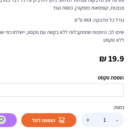
צנצנות, קופסאות פופקורן, כוסות ועוד
גודל כל מדבקה: 4X4 ס”מ
שימו לב: הזמנות שמתקבלות ללא בקשה עם טקסט, יישלחו כפי שה
ללא טקסט
₪
19.9
הוספת טקסט
כמות:
כמות
+
-
הוספה לסל
של
מדבקות