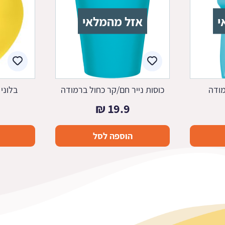
י
אזל מהמלאי
מודה
כוסות נייר חם/קר כחול ברמודה
בלוני
₪
19.9
הוספה לסל