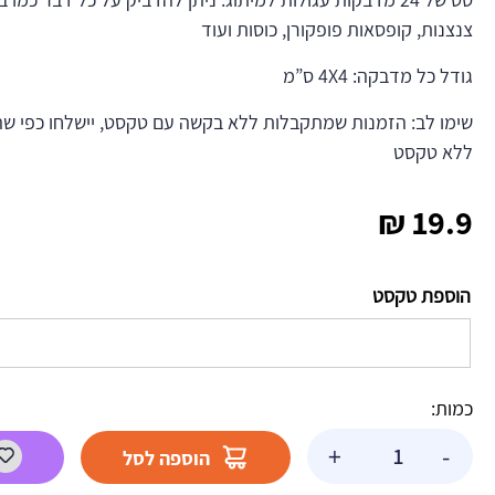
צנצנות, קופסאות פופקורן, כוסות ועוד
גודל כל מדבקה: 4X4 ס”מ
שימו לב: הזמנות שמתקבלות ללא בקשה עם טקסט, יישלחו כפי שה
ללא טקסט
₪
19.9
הוספת טקסט
כמות:
כמות
+
-
הוספה לסל
של
מדבקות