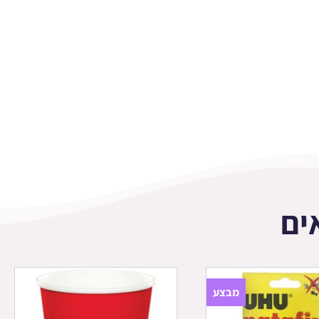
ים
מבצע