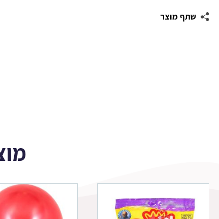
עגולות
שתף מוצר
לעיצוב
לגו
מוצ