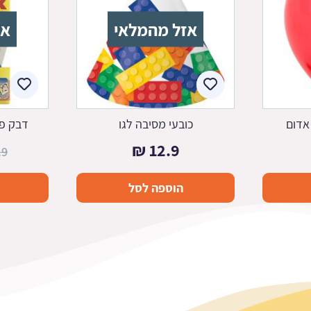
אזל מהמלאי
אז
אדום
כובעי מסיבה לגו
דבק פל
₪
12.9
.9
הוספה לסל