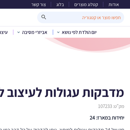
אודות
קטלוג מוצרים
בלוג
צור קשר
מדבק
Search Button
Search
for:
יום הולדת לפי נושא
אביזרי מסיבה
עיצו
בית
»
קטלוג מוצרים
»
י
מדבקות עגולות לעיצוב לג
מק"ט:
107233
יחידות במארז: 24
סט של 24 מדבקות עגולות למיתוג. ניתן להדביק על כל דבר כמו