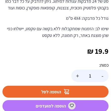
סט של 24 מדבקות עגולות למיתוג. ניתן להדביק על כל דבר כמו
בקבוקי פלסטיק וזכוכית, צנצנות, קופסאות פופקורן, כוסות ועוד
גודל כל מדבקה: 4X4 ס”מ
שימו לב: הזמנות שמתקבלות ללא בקשה עם טקסט, יישלחו כפי
שהן מוצגת באתר, רק תמונה, ללא טקסט
₪
19.9
כמות:
כמות
+
-
של
מדבקות
עגולות
הוספה לסל
לעיצוב
כוכב
הוספה למועדפים
קטן