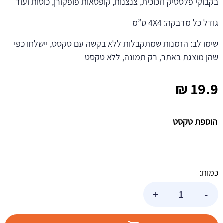
בקבוקי פלסטיק וזכוכית, צנצנות, קופסאות פופקורן, כוסות ועוד
גודל כל מדבקה: 4X4 ס”מ
שימו לב: הזמנות שמתקבלות ללא בקשה עם טקסט, יישלחו כפי
שהן מוצגת באתר, רק תמונה, ללא טקסט
₪
19.9
הוספת טקסט
כמות:
כמות
+
-
של
מדבקות
עגולות