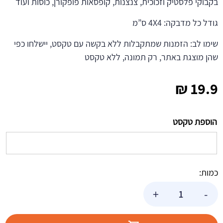
בקבוקי פלסטיק וזכוכית, צנצנות, קופסאות פופקורן, כוסות ועוד
גודל כל מדבקה: 4X4 ס”מ
שימו לב: הזמנות שמתקבלות ללא בקשה עם טקסט, יישלחו כפי
שהן מוצגת באתר, רק תמונה, ללא טקסט
₪
19.9
הוספת טקסט
כמות:
כמות
+
-
של
מדבקות
עגולות