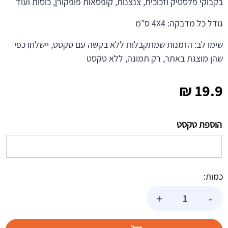
בקבוקי פלסטיק וזכוכית, צנצנות, קופסאות פופקורן, כוסות ועוד
גודל כל מדבקה: 4X4 ס”מ
שימו לב: הזמנות שמתקבלות ללא בקשה עם טקסט, יישלחו כפי
שהן מוצגת באתר, רק תמונה, ללא טקסט
₪
19.9
הוספת טקסט
כמות:
כמות
+
-
של
מדבקות
עגולות