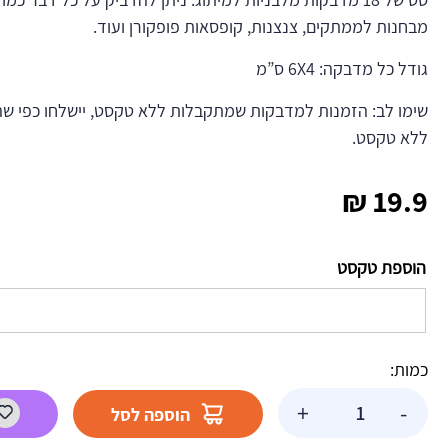
מבחנות לממתקים, צנצנות, קופסאות פופקורן ועוד.
גודל כל מדבקה: 6X4 ס”מ
שימו לב: הזמנות למדבקות שמתקבלות ללא טקסט, יישלחו כפי שה
ללא טקסט.
₪
19.9
הוספת טקסט
כמות:
כמות
+
-
הוספה לסל
של
מדבקות