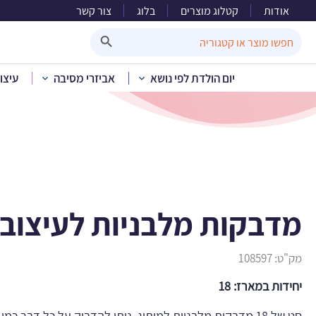
אודות
קטלוג מוצרים
בלוג
צור קשר
מדבקות
Search Button
Search
for:
יום הולדת לפי נושא
אביזרי מסיבה
עיצו
בית
»
קטלוג מוצרים
»
מדבקות מלבניות לעיצוב LOL
מק"ט:
108597
יחידות במארז: 18
סט של 18 מדבקות מלבניות למיתוג. ניתן להדביק על כל דבר כמ