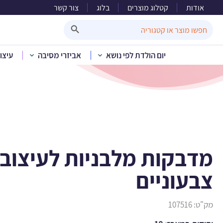
אודות
קטלוג מוצרים
בלוג
צור קשר
מדבקות מלב
Search Button
Search
for:
יום הולדת לפי נושא
אביזרי מסיבה
עיצו
בית
»
קטלוג מוצרים
»
יום הולדת לפי
מדבקות מלבניות לעיצוב 
צבעוניים
מק"ט:
107516