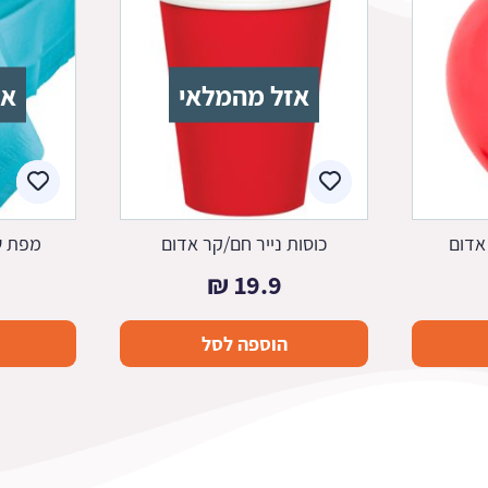
אזל מהמלאי
אז
אדום
כוסות נייר חם/קר אדום
מפת ש
₪
19.9
הוספה לסל