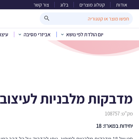
אודות
קטלוג מוצרים
בלוג
צור קשר
מדבקות
Search Button
Search
for:
יום הולדת לפי נושא
אביזרי מסיבה
עיצו
בית
»
קטלוג מוצרים
»
מדבקות מלבניות לעיצוב 
מק"ט:
108757
יחידות במארז: 18
סט של 18 מדבקות מלבניות למיתוג. ניתן להדביק על כל דבר כמ