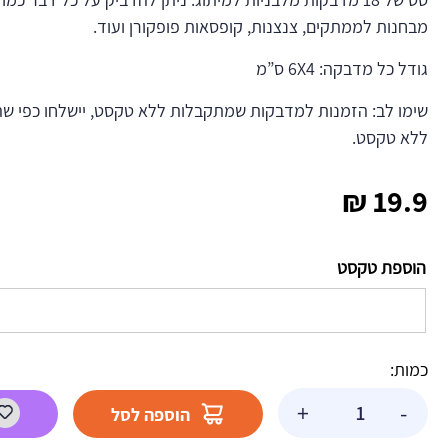
מבחנות לממתקים, צנצנות, קופסאות פופקורן ועוד.
גודל כל מדבקה: 6X4 ס”מ
שימו לב: הזמנות למדבקות שמתקבלות ללא טקסט, יישלחו כפי שה
ללא טקסט.
₪
19.9
הוספת טקסט
כמות:
כמות
+
-
הוספה לסל
של
מדבקות