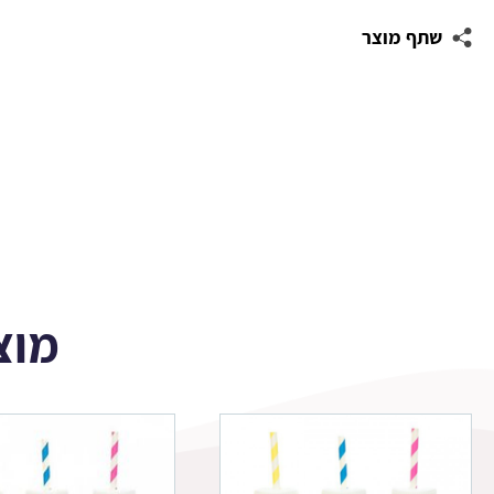
מלבניות
שתף מוצר
לעיצוב
פורטנייט
מוצ