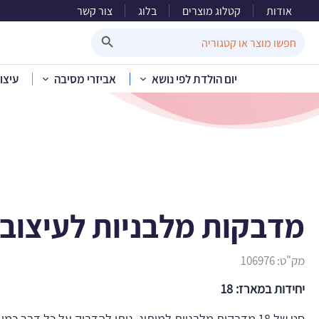
אודות
קטלוג מוצרים
בלוג
צור קשר
מדבקות 
Search Button
Search
for:
יום הולדת לפי נושא
אביזרי מסיבה
עיצו
בית
»
קטלוג מוצרים
»
מדבקות מלבניות לעיצוב 
מק"ט:
106976
יחידות במארז: 18
סט של 18 מדבקות מלבניות למיתוג. ניתן להדביק על כל דבר כמ