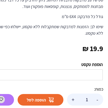
מבחנות לממתקים, צנצנות, קופסאות פופקורן ועוד.
גודל כל מדבקה: 6X4 ס”מ
שימו לב: הזמנות למדבקות שמתקבלות ללא טקסט, יישלחו כפי שה
ללא טקסט.
₪
19.9
הוספת טקסט
כמות:
כמות
+
-
הוספה לסל
של
מדבקות