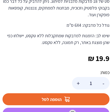
סט של 18 מדבקות מלבניות למיתוג. ניתן להדביק על כל דבר כמו
בקבוקי פלסטיק וזכוכית, מבחנות לממתקים, צנצנות, קופסאות
פופקורן ועוד.
גודל כל מדבקה: 6X4 ס”מ
שימו לב: הזמנות למדבקות שמתקבלות ללא טקסט, יישלחו כפי
שהן מוצגת באתר, רק תמונה, ללא טקסט.
₪
19.9
כמות:
כמות
+
-
של
מדבקות
מלבניות
הוספה לסל
לעיצוב
כחול