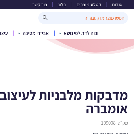
אודות
קטלוג מוצרים
בלוג
צור קשר
מדבקות מל
Search Button
Search
for:
יום הולדת לפי נושא
אביזרי מסיבה
עיצו
בית
»
קטלוג מוצרים
»
ע
מדבקות מלבניות לעיצוב 
אומברה
מק"ט:
109008