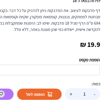
יחידות במארז: 18
דף מדבקות לעיצוב. את המדבקות ניתן להדביק על כל דבר: בקבוקי
מבחנות לממתקים, צנצנות, קופסאות פופקורן, שקיות וקופסאות ה
6X4 ס”מ הדף מכיל 18 מדבקות. שימו לב: הזמנות שמתק
להקדשה אישית, יישלחו כפי שהן מוצגת באתר, ללא מלל.
₪
19.9
הוספת טקסט
כמות:
כמות
+
-
הוספה לסל
של
מדבקות