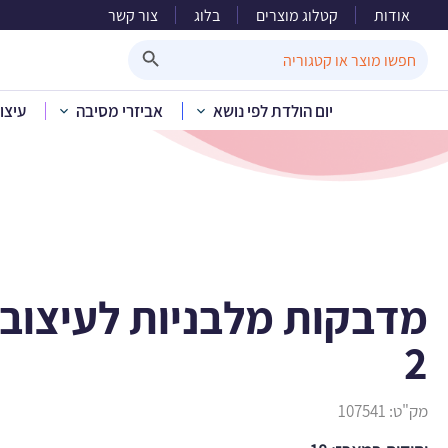
אודות
קטלוג מוצרים
בלוג
צור קשר
מדבקות מ
Search Button
Search
for:
יום הולדת לפי נושא
אביזרי מסיבה
עיצו
בית
»
קטלוג מוצרים
»
יום הו
מדבקות מלבניות לעיצוב 
2
מק"ט:
107541