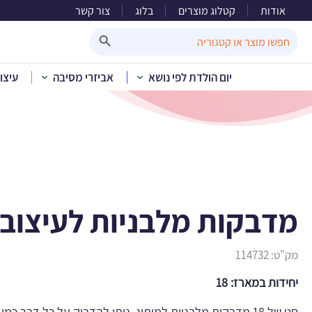
אודות
קטלוג מוצרים
בלוג
צור קשר
מדבקות 
Search Button
Search
for:
יום הולדת לפי נושא
אביזרי מסיבה
עיצו
בית
»
קטלוג מוצרים
»
יום 
מדבקות מלבניות לעיצוב ד
מק"ט:
114732
יחידות במארז: 18
סט של 18 מדבקות מלבניות למיתוג. ניתן להדביק על כל דבר כמ