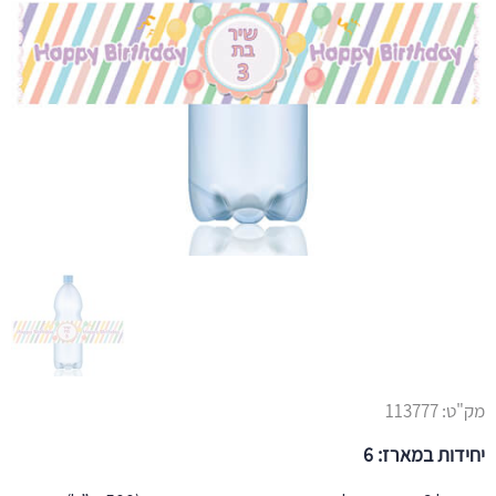
מק"ט:
113777
יחידות במארז: 6