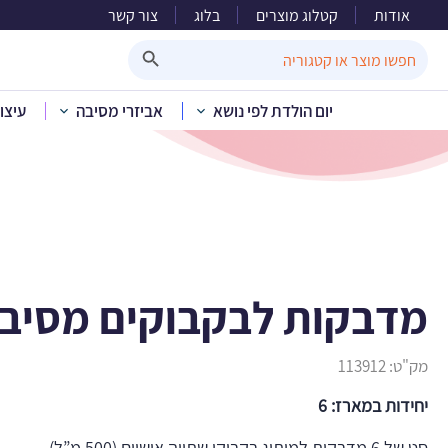
אודות
קטלוג מוצרים
בלוג
צור קשר
מדבקות
Search Button
Search
for:
יום הולדת לפי נושא
אביזרי מסיבה
עיצו
בית
»
קטלוג מוצרים
»
י
מדבקות לבקבוקים מסיבת
מק"ט:
113912
יחידות במארז: 6
סט של 6 מדבקות למיתוג בקבוקי שתייה אישיים (500 מ”ל)