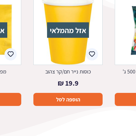
אזל מהמלאי
אז
כוסות נייר חם/קר צהוב
מפי
₪
19.9
הוספה לסל