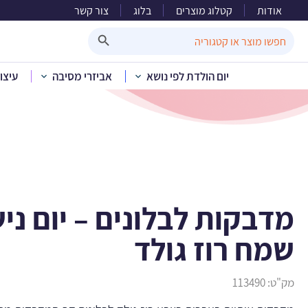
אודות
קטלוג מוצרים
בלוג
צור קשר
מדבקות לבלונ
Search Button
Search
for:
יום הולדת לפי נושא
אביזרי מסיבה
עיצו
בית
»
קטלוג מוצרים
מדבקות לבלונים – יום ניש
שמח רוז גולד
מק"ט:
113490