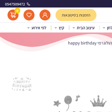
0547509472
מדבקות לבלונים - אותיות כסף הולוגרמי happy
0
הזמנות בסיטונאות
לחן
עיצוב הבית
קיץ
לפי אירוע
happy birth