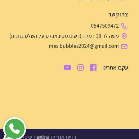
צרו קשר
0547509472
משה לוי 18 רמלה (רשום מסיבאבלס על השלט בחנות)
mesibubbles2024@gmail.com
עקבו אחרינו
בניית אתרים
דיגיטל