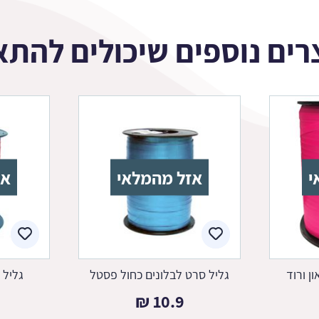
רים נוספים שיכולים להתא
י
אזל מהמלאי
אז
ן ורוד
גליל סרט לבלונים כחול פסטל
גליל 
₪
10.9