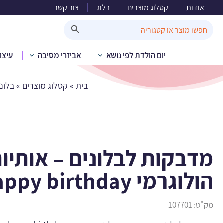
אודות
קטלוג מוצרים
בלוג
צור קשר
Search Button
Search
for:
יום הולדת לפי נושא
אביזרי מסיבה
עיצו
בית
»
קטלוג מוצרים
»
בלוני
מדבקות לבלונים – אותיו
הולוגרמי happy birthday
מק"ט:
107701