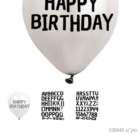
מק"ט:
108448