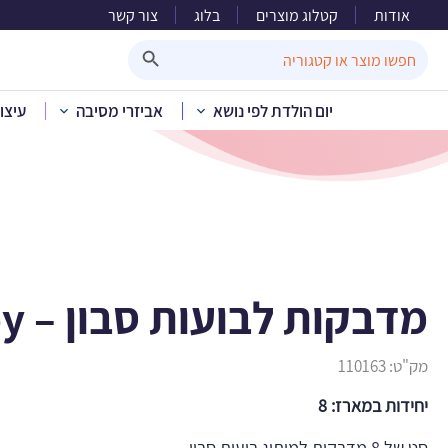
אודות
קטלוג מוצרים
בלוג
צור קשר
מדבקות לבו
Search Button
Search
for:
יום הולדת לפי נושא
אביזרי מסיבה
עיצו
בית
»
קטלוג מוצרים
»
מדבקות לבועות סבון – It’s a boy
מק"ט:
110163
יחידות במארז: 8
סט של 8 מדבקות למיתוג בועות סבון