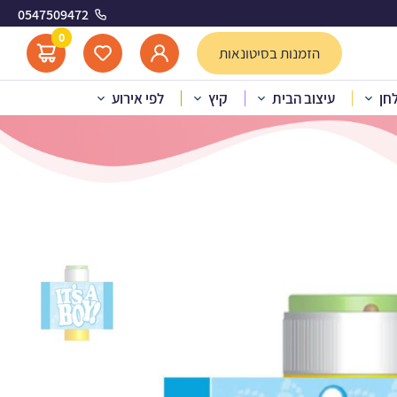
0547509472
0
הזמנות בסיטונאות
לחן
עיצוב הבית
קיץ
לפי אירוע
 – It’s a boy