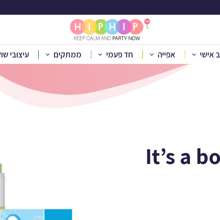
עות סבון - It's a boy
ב אישי
אפייה
חד פעמי
ממתקים
עיצובי שו
לפי אירוע
»
יום הולדת שנה
»
יום הולדת It's a boy
»
מדבקות לבועות סבון