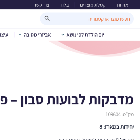
אודות
קטלוג מוצרים
בלוג
צור קשר
מדבקות
Search Button
Search
for:
יום הולדת לפי נושא
אביזרי מסיבה
עיצו
בית
»
קטלוג מוצרים
»
מדבקות לבועות סבון – פרו
מק"ט:
109604
יחידות במארז: 8
סט של 8 מדבקות למיתוג בועות סבון