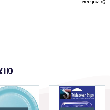
שתף מוצר
סבון
-
פרוזן
2
מוצ