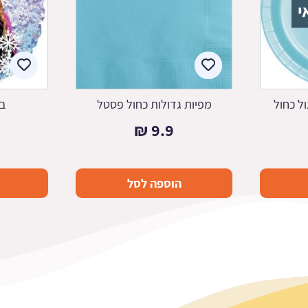
י
ול כחול
מפיות גדולות כחול פסטל
בל
₪
9.9
הוספה לסל